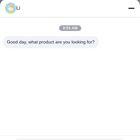
Li
VISITE
D'USINE
9:55 AM
Good day, what product are you looking for?
CONTRÔLE
DE
LA
QUALITÉ
CONTACT
NOUVELLES
Contrôleur de température KSD301 Commutateur de
température Ksd301 250v 10A Commutateur thermique
TOUS