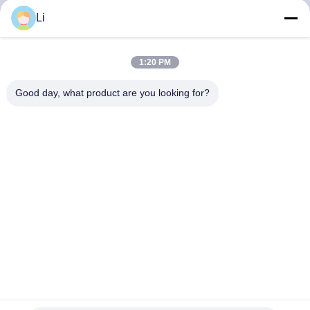
Li
VISITE
D'USINE
1:20 PM
Good day, what product are you looking for?
CONTRÔLE
DE
LA
QUALITÉ
CONTACT
NOUVELLES
Détecteur de température KSD301
TOUS
Thermostat du bimétal KSD301
2025-09-24