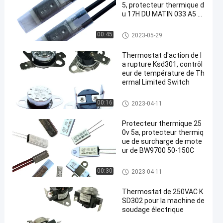
5, protecteur thermique d
u 17H DU MATIN 033 A5 d
u 17H DU MATIN 032 A5
protecteur de courant ascenda
00:45
2023-05-29
nt de 17h du matin
Thermostat d'action de l
a rupture Ksd301, contrôl
eur de température de Th
ermal Limited Switch
Thermostat du bimétal KSD30
00:16
2023-04-11
1
Protecteur thermique 25
0v 5a, protecteur thermiq
ue de surcharge de mote
ur de BW9700 50-150C
Thermostat du bimétal KSD30
00:30
2023-04-11
1
Thermostat de 250VAC K
SD302 pour la machine de
soudage électrique