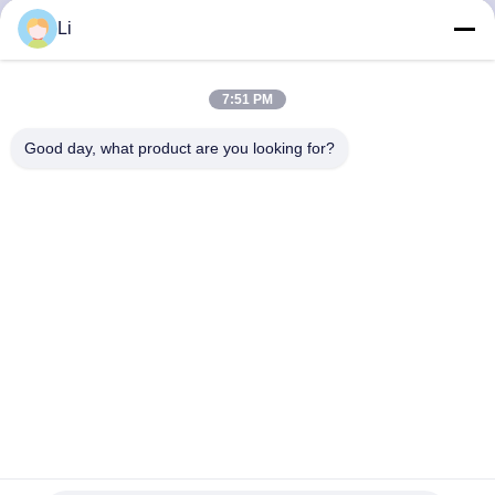
Li
VISITE
D'USINE
7:51 PM
Good day, what product are you looking for?
CONTRÔLE
DE
LA
QUALITÉ
CONTACT
NOUVELLES
KSD301 Thermostat Thermostat bimétallique avec 100000
cycles 250V 16A et plage de température 0-250°C
TOUS
Thermostat du bimétal KSD301
2025-09-25