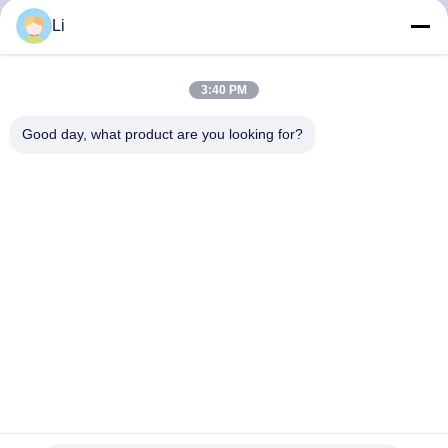
Li
VISITE
D'USINE
3:40 PM
Good day, what product are you looking for?
CONTRÔLE
DE
LA
QUALITÉ
CONTACT
NOUVELLES
Thermostat bimétallique KSD301 avec plage de température
0-250℃, 100000 cycles et interrupteur normalement fermé ou
ouvert
TOUS
Thermostat du bimétal KSD301
2025-10-13