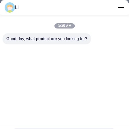
Li
VISITE
D'USINE
3:35 AM
Good day, what product are you looking for?
CONTRÔLE
DE
LA
QUALITÉ
CONTACT
NOUVELLES
KW9700 9700 régulateur de température à thermostat
bimetallique KSD9700 thermostat
TOUS