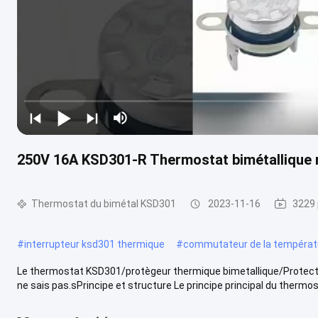
250V 16A KSD301-R Thermostat bimétallique 
Thermostat du bimétal KSD301
2023-11-16
3229 
#
interrupteur ksd301 thermique
#
commutateur de la températ
Le thermostat KSD301/protègeur thermique bimetallique/Protec
ne sais pas.sPrincipe et structure Le principe principal du thermost