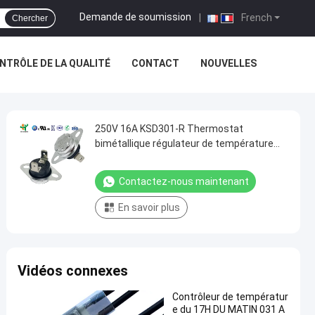
Demande de soumission
|
French
Chercher
NTRÔLE DE LA QUALITÉ
CONTACT
NOUVELLES
250V 16A KSD301-R Thermostat
bimétallique régulateur de température
KSD301-V
Contactez-nous maintenant
En savoir plus
Vidéos connexes
Contrôleur de températur
e du 17H DU MATIN 031 A