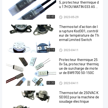
5, protecteur thermique d
u 17H DU MATIN 033 A5 d
u 17H DU MATIN 032 A5
protecteur de courant ascenda
00:45
2023-05-29
nt de 17h du matin
Thermostat d'action de l
a rupture Ksd301, contrôl
eur de température de Th
ermal Limited Switch
Thermostat du bimétal KSD30
00:16
2023-04-11
1
Protecteur thermique 25
0v 5a, protecteur thermiq
ue de surcharge de mote
ur de BW9700 50-150C
Thermostat du bimétal KSD30
00:30
2023-04-11
1
Thermostat de 250VAC K
SD302 pour la machine de
soudage électrique