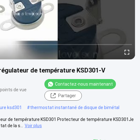
régulateur de température KSD301-V
Contactez-nous maintenant
points de vue
Partager
ure ksd301
#
thermostat instantané de disque de bimétal
teur de température KSD301 Protecteur de température KSD301Je
at de la s...
Voir plus