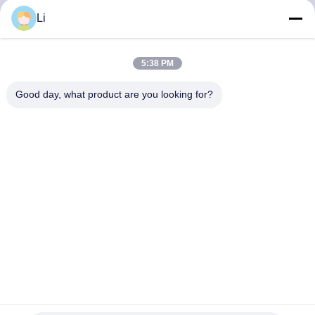
Li
VISITE
D'USINE
5:38 PM
Good day, what product are you looking for?
CONTRÔLE
DE
LA
QUALITÉ
CONTACT
NOUVELLES
Commutateur du contrôleur KSD301 du thermostat KSD201
de protecteur de la température
TOUS
Thermostat du bimétal KSD301
2023-08-17