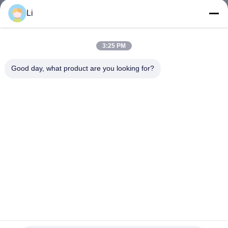
Li
VISITE
D'USINE
3:25 PM
Good day, what product are you looking for?
CONTRÔLE
DE
LA
QUALITÉ
CONTACT
NOUVELLES
Commutateur à température contrôlée KSD301 de
thermostat de KSD303 KSD301 KSD302
TOUS