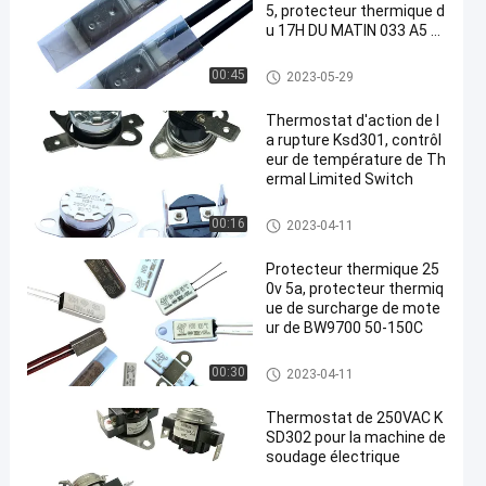
5, protecteur thermique d
u 17H DU MATIN 033 A5 d
u 17H DU MATIN 032 A5
protecteur de courant ascenda
00:45
2023-05-29
nt de 17h du matin
Thermostat d'action de l
a rupture Ksd301, contrôl
eur de température de Th
ermal Limited Switch
Thermostat du bimétal KSD30
00:16
2023-04-11
1
Protecteur thermique 25
0v 5a, protecteur thermiq
ue de surcharge de mote
ur de BW9700 50-150C
Thermostat du bimétal KSD30
00:30
2023-04-11
1
Thermostat de 250VAC K
SD302 pour la machine de
soudage électrique