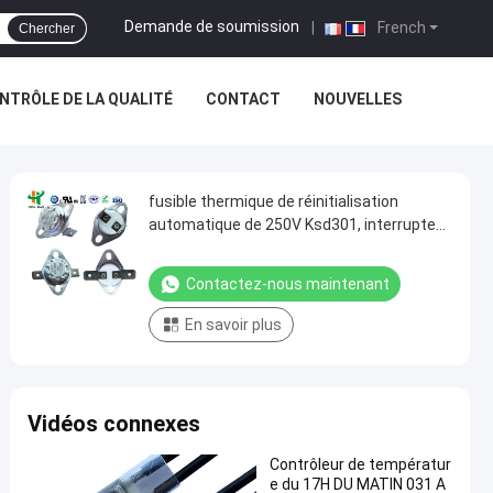
Demande de soumission
|
French
Chercher
NTRÔLE DE LA QUALITÉ
CONTACT
NOUVELLES
fusible thermique de réinitialisation
automatique de 250V Ksd301, interrupteur
thermique de 16A Ksd301
Contactez-nous maintenant
En savoir plus
Vidéos connexes
Contrôleur de températur
e du 17H DU MATIN 031 A