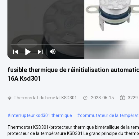
fusible thermique de réinitialisation automat
16A Ksd301
Thermostat du bimétal KSD301
2023-06-15
3229 
#
interrupteur ksd301 thermique
#
commutateur de la températ
Thermostat KSD301/protecteur thermique bimétallique de la temp
protecteur de la température KSD301 Le grand principe du thermost