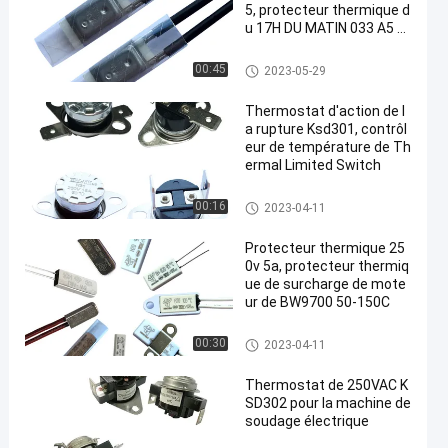
5, protecteur thermique d
u 17H DU MATIN 033 A5 d
u 17H DU MATIN 032 A5
protecteur de courant ascenda
00:45
2023-05-29
nt de 17h du matin
Thermostat d'action de l
a rupture Ksd301, contrôl
eur de température de Th
ermal Limited Switch
Thermostat du bimétal KSD30
00:16
2023-04-11
1
Protecteur thermique 25
0v 5a, protecteur thermiq
ue de surcharge de mote
ur de BW9700 50-150C
Thermostat du bimétal KSD30
00:30
2023-04-11
1
Thermostat de 250VAC K
SD302 pour la machine de
soudage électrique