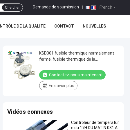
Demande de soumission
|
French
Chercher
NTRÔLE DE LA QUALITÉ
CONTACT
NOUVELLES
KSD301 fusible thermique normalement
fermé, fusible thermique de la
réinitialisation automatique KSD301
Contactez-nous maintenant
En savoir plus
Vidéos connexes
Contrôleur de températur
e du 17H DU MATIN 031 A