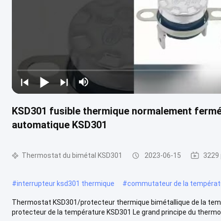
KSD301 fusible thermique normalement fermé, f
automatique KSD301
Thermostat du bimétal KSD301
2023-06-15
3229 
#
interrupteur ksd301 thermique
#
commutateur de la températ
Thermostat KSD301/protecteur thermique bimétallique de la temp
protecteur de la température KSD301 Le grand principe du thermost