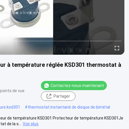
r à température réglée KSD301 thermostat à
Contactez-nous maintenant
points de vue
Partager
ure ksd301
#
thermostat instantané de disque de bimétal
teur de température KSD301 Protecteur de température KSD301Je
at de la s...
Voir plus