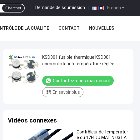
Demande de soumission
|
French
Chercher
NTRÔLE DE LA QUALITÉ
CONTACT
NOUVELLES
KSD301 fusible thermique KSD301
commutateur à température réglée
KSD301 thermostat à action rapide
Contactez-nous maintenant
En savoir plus
Vidéos connexes
Contrôleur de températur
e du 17H DU MATIN 031 A