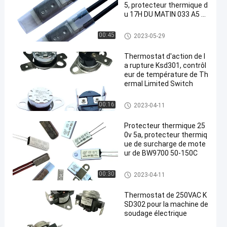
5, protecteur thermique d
u 17H DU MATIN 033 A5 d
u 17H DU MATIN 032 A5
protecteur de courant ascenda
00:45
2023-05-29
nt de 17h du matin
Thermostat d'action de l
a rupture Ksd301, contrôl
eur de température de Th
ermal Limited Switch
Thermostat du bimétal KSD30
00:16
2023-04-11
1
Protecteur thermique 25
0v 5a, protecteur thermiq
ue de surcharge de mote
ur de BW9700 50-150C
Thermostat du bimétal KSD30
00:30
2023-04-11
1
Thermostat de 250VAC K
SD302 pour la machine de
soudage électrique