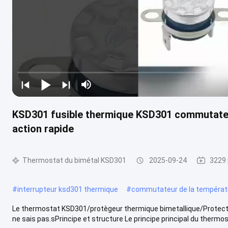
KSD301 fusible thermique KSD301 commutateu
action rapide
Thermostat du bimétal KSD301
2025-09-24
3229 
#
interrupteur ksd301 thermique
#
commutateur de la températ
Le thermostat KSD301/protègeur thermique bimetallique/Protec
ne sais pas.sPrincipe et structure Le principe principal du thermost